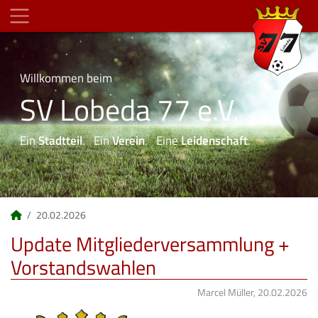
Willkommen beim
SV Lobeda 77 e.V.
Ein
Stadtteil
. Ein
Verein
. Eine
Leidenschaft
.
20.02.2026
Update Mitgliederversammlung +
Vorstandswahlen
Marcel Müller, 20.02.2026