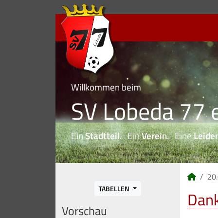
Willkommen beim
SV Lobeda 77 e
Ein
Stadtteil
. Ein
Verein
. Eine
Leide
20
TABELLEN
Dan
Vorschau