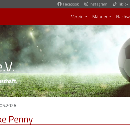
Facebook
Instagram
TikTok
Verein
Männer
Nachw
.V.
nschaft
.
.05.2026
ke Penny