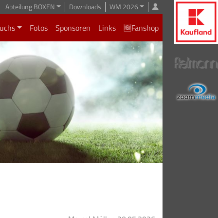
Abteilung BOXEN
Downloads
WM 2026
uchs
Fotos
Sponsoren
Links
🆕Fanshop