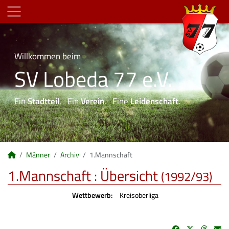
Willkommen beim
SV Lobeda 77 e.V.
Ein
Stadtteil
. Ein
Verein
. Eine
Leidenschaft
.
Männer
Archiv
1.Mannschaft
1.Mannschaft :
Übersicht
(1992/93)
Wettbewerb:
Kreisoberliga