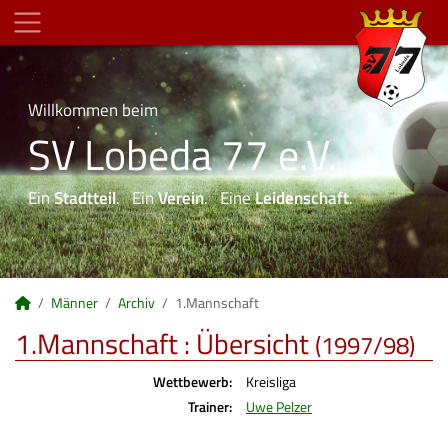
Willkommen beim
SV Lobeda 77 e.V.
Ein
Stadtteil
. Ein
Verein
. Eine
Leidenschaft
.
Männer
Archiv
1.Mannschaft
1.Mannschaft :
Übersicht
(1997/98)
Wettbewerb:
Kreisliga
Trainer:
Uwe Pelzer