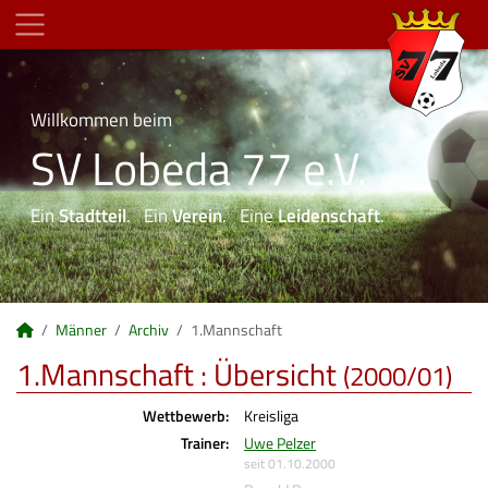
Willkommen beim
SV Lobeda 77 e.V.
Ein
Stadtteil
. Ein
Verein
. Eine
Leidenschaft
.
Männer
Archiv
1.Mannschaft
1.Mannschaft :
Übersicht
(2000/01)
Wettbewerb:
Kreisliga
Trainer:
Uwe Pelzer
seit 01.10.2000