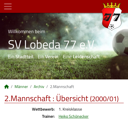
Willkommen beim
SV Lobeda 77 e.V.
Ein
Stadtteil
. Ein
Verein
. Eine
Leidenschaft
.
Männer
Archiv
2.Mannschaft
2.Mannschaft :
Übersicht
(2000/01)
Wettbewerb:
1. Kreisklasse
Trainer:
Heiko Schönecker