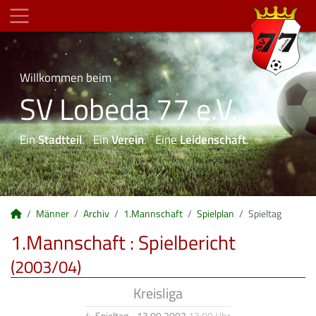
Willkommen beim
SV Lobeda 77 e.V.
Ein
Stadtteil
. Ein
Verein
. Eine
Leidenschaft
.
Männer
Archiv
1.Mannschaft
Spielplan
Spieltag
1.Mannschaft :
Spielbericht
(2003/04)
Kreisliga