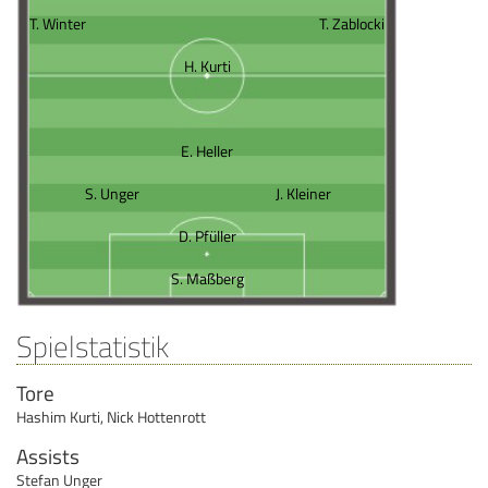
T. Winter
T. Zablocki
H. Kurti
E. Heller
S. Unger
J. Kleiner
D. Pfüller
S. Maßberg
Spielstatistik
Tore
Hashim Kurti
,
Nick Hottenrott
Assists
Stefan Unger