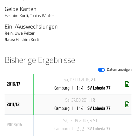
Gelbe Karten
Hashim Kurti
,
Tobias Winter
Ein-/Auswechslungen
Rein
: Uwe Pelzer
Raus
: Hashim Kurti
Bisherige Ergebnisse
Datum anzeigen
Sa, 03.09.2016
, 2.R
2016/17
1 : 4
Camburg II
SV Lobeda 77
Sa, 27.08.2011
, 1.R
2011/12
1 : 4
Camburg II
SV Lobeda 77
Sa, 13.09.2003
, 4.ST
2003/04
2 : 2
Camburg II
SV Lobeda 77