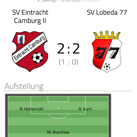
4. Spieltag - 13.09.2003
13:00 Uhr
SV Eintracht
SV Lobeda 77
Camburg II
2
:
2
(1
:
0)
Aufstellung
N. Hottenrott
R. Kurti
M. Buschow