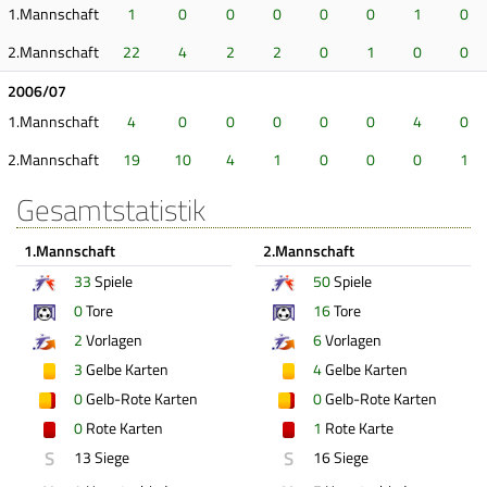
1.Mannschaft
1
0
0
0
0
0
1
0
2.Mannschaft
22
4
2
2
0
1
0
0
2006/07
1.Mannschaft
4
0
0
0
0
0
4
0
2.Mannschaft
19
10
4
1
0
0
0
1
Gesamtstatistik
1.Mannschaft
2.Mannschaft
33
Spiele
50
Spiele
0
Tore
16
Tore
2
Vorlagen
6
Vorlagen
3
Gelbe Karten
4
Gelbe Karten
0
Gelb-Rote Karten
0
Gelb-Rote Karten
0
Rote Karten
1
Rote Karte
S
S
13 Siege
16 Siege