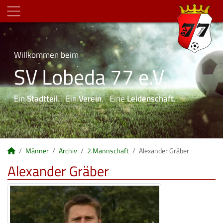
Willkommen beim
SV Lobeda 77 e.V.
Ein
Stadtteil
. Ein
Verein
. Eine
Leidenschaft
.
Männer
Archiv
2.Mannschaft
Alexander Gräber
Alexander Gräber