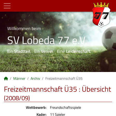
Willkommen beim
SV Lobeda 77 e.V.
Ein
Stadtteil
. Ein
Verein
. Eine
Leidenschaft
.
Männer
Archiv
Freizeitmannschaft Ü35
Freizeitmannschaft Ü35 :
Übersicht
(2008/09)
Wettbewerb:
Freundschaftsspiele
Kader:
11 Spieler