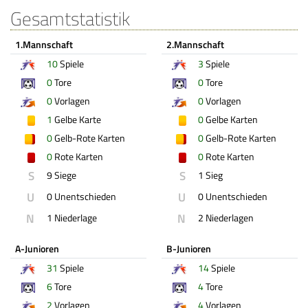
Gesamtstatistik
1.Mannschaft
2.Mannschaft
10
Spiele
3
Spiele
0
Tore
0
Tore
0
Vorlagen
0
Vorlagen
1
Gelbe Karte
0
Gelbe Karten
0
Gelb-Rote Karten
0
Gelb-Rote Karten
0
Rote Karten
0
Rote Karten
S
S
9 Siege
1 Sieg
U
U
0 Unentschieden
0 Unentschieden
N
N
1 Niederlage
2 Niederlagen
A-Junioren
B-Junioren
31
Spiele
14
Spiele
6
Tore
4
Tore
2
Vorlagen
4
Vorlagen