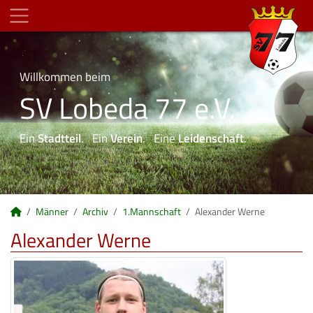
Willkommen beim
SV Lobeda 77 e.V.
Ein
Stadtteil
. Ein
Verein
. Eine
Leidenschaft
.
Männer
Archiv
1.Mannschaft
Alexander Werne
Alexander Werne