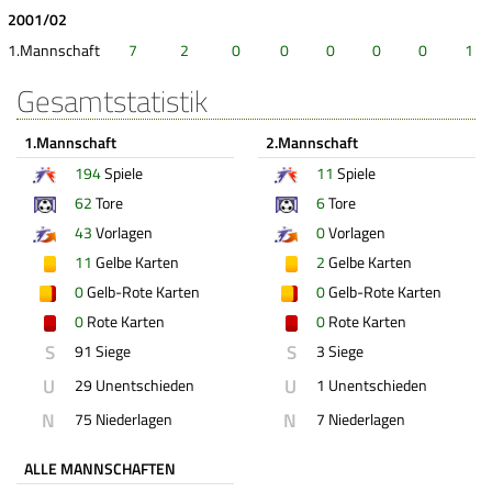
2001/02
1.Mannschaft
7
2
0
0
0
0
0
1
Gesamtstatistik
1.Mannschaft
2.Mannschaft
194
Spiele
11
Spiele
62
Tore
6
Tore
43
Vorlagen
0
Vorlagen
11
Gelbe Karten
2
Gelbe Karten
0
Gelb-Rote Karten
0
Gelb-Rote Karten
0
Rote Karten
0
Rote Karten
S
S
91 Siege
3 Siege
U
U
29 Unentschieden
1 Unentschieden
N
N
75 Niederlagen
7 Niederlagen
ALLE MANNSCHAFTEN