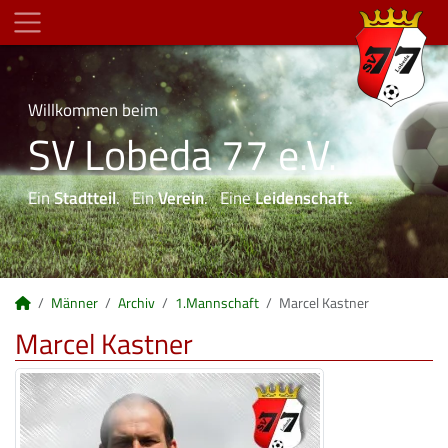
Willkommen beim
SV Lobeda 77 e.V.
Ein
Stadtteil
. Ein
Verein
. Eine
Leidenschaft
.
Männer
Archiv
1.Mannschaft
Marcel Kastner
Marcel Kastner