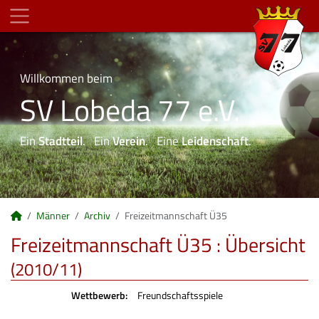
Willkommen beim
SV Lobeda 77 e.V.
Ein
Stadtteil
. Ein
Verein
. Eine
Leidenschaft
.
Männer
Archiv
Freizeitmannschaft Ü35
Freizeitmannschaft Ü35 :
Übersicht
(2010/11)
Wettbewerb:
Freundschaftsspiele