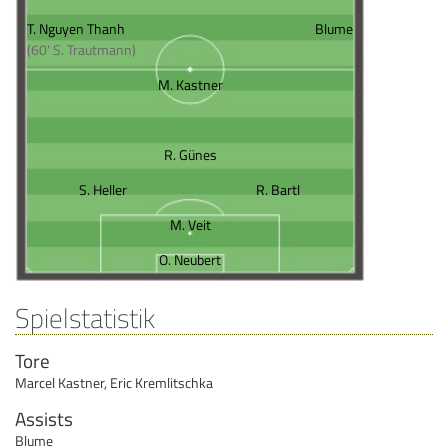
T. Nguyen Thanh
Blume
(60' S. Trautmann)
M. Kastner
R. Günes
S. Heller
R. Bartl
M. Veit
O. Neubert
Spielstatistik
Tore
Marcel Kastner
,
Eric Kremlitschka
Assists
Blume