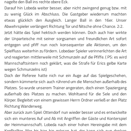
nagelte den Ball ins rechte obere Eck.
Darauf hin Lobeda weiter besser, aber nicht zwingend genug bzw. mit
zu wenig Glück im Abschluss. Die Gastgeber wiederrum machten
etwas glücklich den Ausgleich. Langer Ball in den 16er. Unser
Abwehrspieler verlängert Richtung Tor und Nitsche ohne Chance. 2:2.
Jetzt hätte das Spiel hektisch werden können. Doch auch hier wirkte
der Unparteische mit seiner sorgsamen und freundlichen Art sofort
entgegen und pfiff nun noch konsequenter alle Aktionen, um den
Spielfluss weiterhin zu fördern. Lobedaer Spieler verinnerlichten die Art
und reagierten mittlerweile mit Schmunzeln auf die Pfiffe. ( PS: es wird
Mannschaftsintern noch geklärt, was die Strafe für Erics gelbe Karte
wegen Schmunzelns ist)
Doch der Referee hatte nich nur ein Auge auf das Spielgeschehen,
sondern kümmerte sich auch rührend um die Menschen außerhalb des
Platzes. So wurde unserem Trainer angeraten, doch einen Spaziergang
außerhalb des Platzes zu machen. Wohltuend für die Sele und den
Körper. Begleitet von einem gewissen Herrn Ordner verließ er den Platz
Richtung Wanderweg.
Aber zurück zum Spiel: Ottendorf nun wieder besser und es entwickelte
sich ein munteres Auf und Ab mit Angriffen der Gäste und Konterspiel
der Heimmannschaft. Lobeda nach einer hohen Hereingabe mit dem
Kopfballtor. Wer bis hier hin gelesen hat, der kann sich nun denken