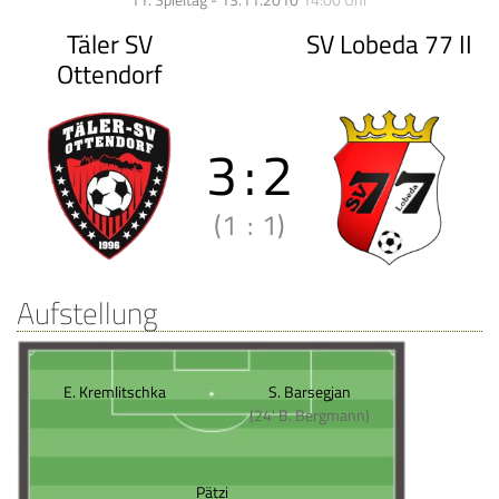
11. Spieltag - 13.11.2010
14:00 Uhr
Täler SV
SV Lobeda 77 II
Ottendorf
3
:
2
(1
:
1)
Aufstellung
E. Kremlitschka
S. Barsegjan
(24' B. Bergmann)
Pätzi