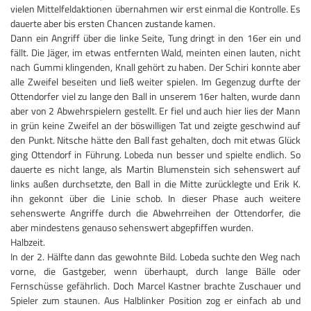
vielen Mittelfeldaktionen übernahmen wir erst einmal die Kontrolle. Es
dauerte aber bis ersten Chancen zustande kamen.
Dann ein Angriff über die linke Seite, Tung dringt in den 16er ein und
fällt. Die Jäger, im etwas entfernten Wald, meinten einen lauten, nicht
nach Gummi klingenden, Knall gehört zu haben. Der Schiri konnte aber
alle Zweifel beseiten und ließ weiter spielen. Im Gegenzug durfte der
Ottendorfer viel zu lange den Ball in unserem 16er halten, wurde dann
aber von 2 Abwehrspielern gestellt. Er fiel und auch hier lies der Mann
in grün keine Zweifel an der böswilligen Tat und zeigte geschwind auf
den Punkt. Nitsche hätte den Ball fast gehalten, doch mit etwas Glück
ging Ottendorf in Führung. Lobeda nun besser und spielte endlich. So
dauerte es nicht lange, als Martin Blumenstein sich sehenswert auf
links außen durchsetzte, den Ball in die Mitte zurücklegte und Erik K.
ihn gekonnt über die Linie schob. In dieser Phase auch weitere
sehenswerte Angriffe durch die Abwehrreihen der Ottendorfer, die
aber mindestens genauso sehenswert abgepfiffen wurden.
Halbzeit.
In der 2. Hälfte dann das gewohnte Bild. Lobeda suchte den Weg nach
vorne, die Gastgeber, wenn überhaupt, durch lange Bälle oder
Fernschüsse gefährlich. Doch Marcel Kastner brachte Zuschauer und
Spieler zum staunen. Aus Halblinker Position zog er einfach ab und