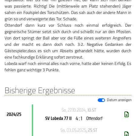
was passierte. Richtig! Die (mittlerweile am Platz stehenden) Jäger
sahen ein Foulspiel des Torschützen. Das sah auch der andere Mann in
grün so und verweigerte das Tor. Schade.
Ottendorf dann kurz vor Schluss noch einmal erfolgreich. Der
gegnerische Stümer setzt sich durch und schießt nur an den Pfosten.
Von dort springt der Ball aber vor die Füße eines weiteren Angreifers
und der macht es dann doch noch. 3:2. Negative Gedanken der
Gästespieler,dass es sich um Abseits gehandelt hätte, wurden durch
eine fachkundige Erklärung sofort zerstreut.
Lobeda warf noch einmal alles nach vorne, hatte aber keinen Erfolg. Es
fehlen ganz wichtige 3 Punkte.
Bisherige Ergebnisse
Datum anzeigen
So, 27.10.2024
, 10.ST
2024/25
4 : 1
SV Lobeda 77 II
Ottendorf
Sa, 03.05.2025
, 25.ST