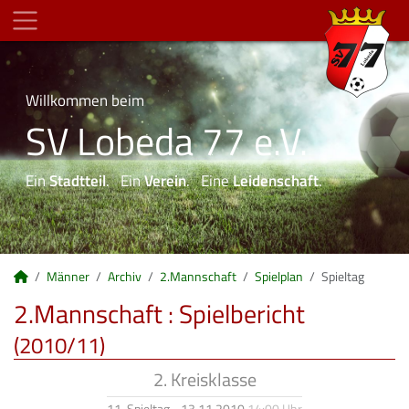
Willkommen beim
SV Lobeda 77 e.V.
Ein
Stadtteil
. Ein
Verein
. Eine
Leidenschaft
.
Männer
Archiv
2.Mannschaft
Spielplan
Spieltag
2.Mannschaft :
Spielbericht
(2010/11)
2. Kreisklasse