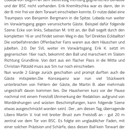
und der BSC nicht vorhanden. Erik Kremlitschka war es dann, der in
der 8. min frei vor dem Torwart einschieben konnte. Er nutze dabei eine
Traumpass von Benjamin Bergmann in die Spitze. Lobeda nun weiter
im Vorwärtsgang gegen verunsicherte Gäste. Beispiel dafür folgende
Szene: Ecke von links, Sebastian M. tritt an, der Ball segelt durch den
kompletten 16 er und findet seinen Weg in das Tor! Direktes Eckballtor!
Die vorbeifahrenden Offenbacher Fans waren aus dem Häuschen und
jubelten. 2:0. Der SVL weiter im Vorwärtsgang. Erik K. setzt im
gegnerischen 16er nach, bekommt den Ball und marschiert im Slalom
Richtung Grundlinie. Von dort aus ein flacher Pass in die Mitte und
Christian Pätzold muss aus 5m nur noch einschieben.
Nun wurde 2 Gänge zurück geschalten und prompt durften auch die
Gäste mitspielen.Die Konsequenz war nun viel Stückwerk
unterbrochen von Fehlern der Gäste, die Martin B. aber mehrmals
ungestraft davon kommen lies. Die Hausherren kurz vor der Pause
nochmal mit einem Freistoß (Anmerkung der Redaktion: aufgrund von
Morddrohungen und wüsten Beschimpfungen, kann folgende Szene
etwas ausgeschmückt worden sein) . Der , am diesen Tag, überragende
Libero Martin V. trat mit breiter Brust zum Freistoß an - gut 20 m
zentral vor dem Tor von BSC. Es folgte ein unglaublicher Faden, mit
einer solchen Präzision und Schärfe, dass diesen Ball kein Torwart der