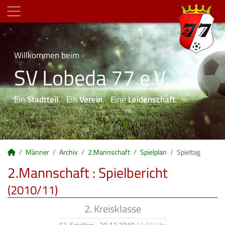
Willkommen beim
SV Lobeda 77 e.V.
Ein
Stadtteil
. Ein
Verein
. Eine
Leidenschaft
.
Männer
Archiv
2.Mannschaft
Spielplan
Spieltag
2.Mannschaft :
Spielbericht
(2010/11)
2. Kreisklasse