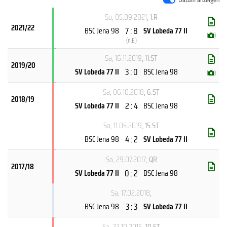
Datum anzeigen
So, 05.09.2021
, 1.R
2021/22
7 : 8
BSC Jena 98
SV Lobeda 77 II
(
)
(
n.E.
)
Sa, 16.11.2019
, 11.ST
2019/20
3 : 0
SV Lobeda 77 II
BSC Jena 98
(
)
Sa, 06.10.2018
, 6.ST
2018/19
2 : 4
SV Lobeda 77 II
BSC Jena 98
Sa, 11.05.2019
, 15.ST
4 : 2
BSC Jena 98
SV Lobeda 77 II
Sa, 29.07.2017
, QR
2017/18
0 : 2
SV Lobeda 77 II
BSC Jena 98
Sa, 17.02.2018
,
3 : 3
BSC Jena 98
SV Lobeda 77 II
Sa, 22.10.2016
, 10.ST