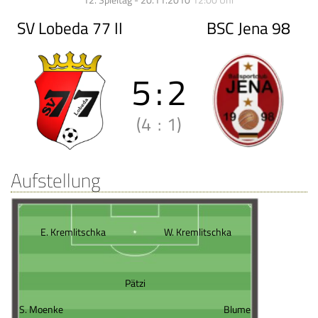
12. Spieltag - 20.11.2010
12:00 Uhr
SV Lobeda 77 II
BSC Jena 98
5
:
2
(4
:
1)
Aufstellung
E. Kremlitschka
W. Kremlitschka
Pätzi
S. Moenke
Blume