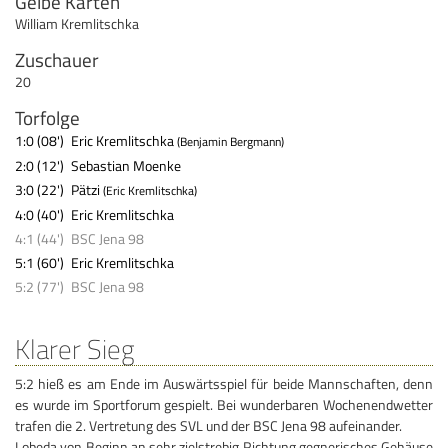
Gelbe Karten
William Kremlitschka
Zuschauer
20
Torfolge
1:0 (08')
Eric Kremlitschka
(Benjamin Bergmann)
2:0 (12')
Sebastian Moenke
3:0 (22')
Pätzi
(Eric Kremlitschka)
4:0 (40')
Eric Kremlitschka
4:1 (44')
BSC Jena 98
5:1 (60')
Eric Kremlitschka
5:2 (77')
BSC Jena 98
Klarer Sieg
5:2 hieß es am Ende im Auswärtsspiel für beide Mannschaften, denn
es wurde im Sportforum gespielt. Bei wunderbaren Wochenendwetter
trafen die 2. Vertretung des SVL und der BSC Jena 98 aufeinander.
Lobeda von Beginn an sehr zielstrebig Richtung gegnerisches Gehäuse