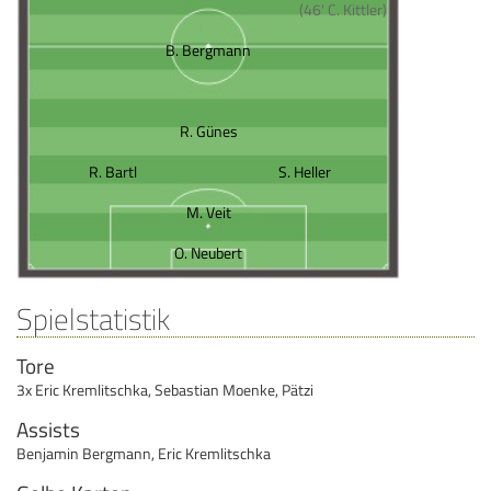
(46' C. Kittler)
B. Bergmann
R. Günes
R. Bartl
S. Heller
M. Veit
O. Neubert
Spielstatistik
Tore
3x Eric Kremlitschka
,
Sebastian Moenke
,
Pätzi
Assists
Benjamin Bergmann
,
Eric Kremlitschka