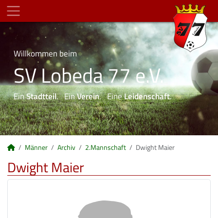
Willkommen beim
SV Lobeda 77 e.V.
Ein
Stadtteil
. Ein
Verein
. Eine
Leidenschaft
.
Männer
Archiv
2.Mannschaft
Dwight Maier
Dwight Maier