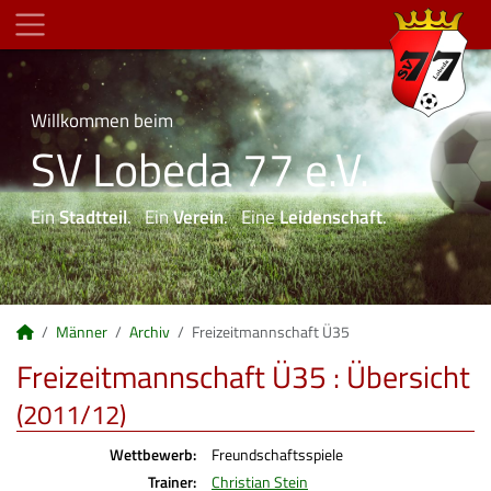
Willkommen beim
SV Lobeda 77 e.V.
Ein
Stadtteil
. Ein
Verein
. Eine
Leidenschaft
.
Männer
Archiv
Freizeitmannschaft Ü35
Freizeitmannschaft Ü35 :
Übersicht
(2011/12)
Wettbewerb:
Freundschaftsspiele
Trainer:
Christian Stein