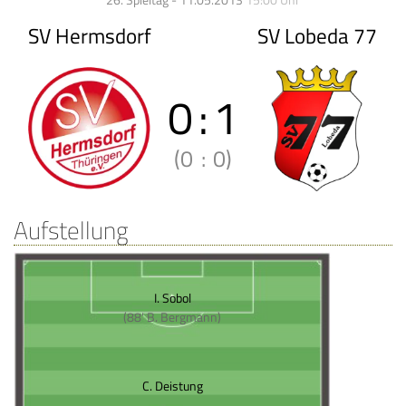
26. Spieltag - 11.05.2013
15:00 Uhr
SV Hermsdorf
SV Lobeda 77
0
:
1
(0
:
0)
Aufstellung
I. Sobol
(88' B. Bergmann)
C. Deistung