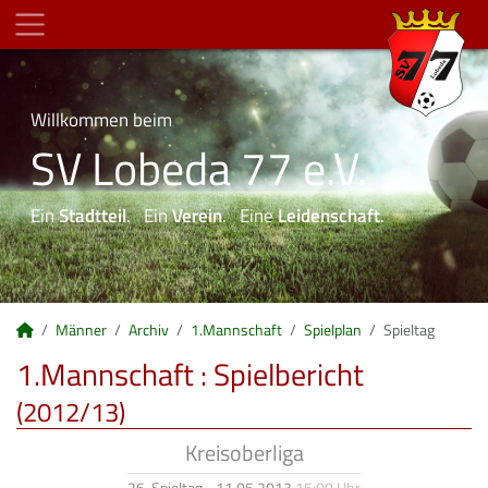
Willkommen beim
SV Lobeda 77 e.V.
Ein
Stadtteil
. Ein
Verein
. Eine
Leidenschaft
.
Männer
Archiv
1.Mannschaft
Spielplan
Spieltag
1.Mannschaft :
Spielbericht
(2012/13)
Kreisoberliga