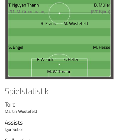
T. Nguyen Thanh
B. Müller
(91' M. Grundmann)
(89' Björn)
R. Frank
M. Wüstefeld
S. Engel
M. Hesse
F. Wendler
E. Heller
M. Wittmann
Spielstatistik
Tore
Martin Wüstefeld
Assists
Igor Sobol