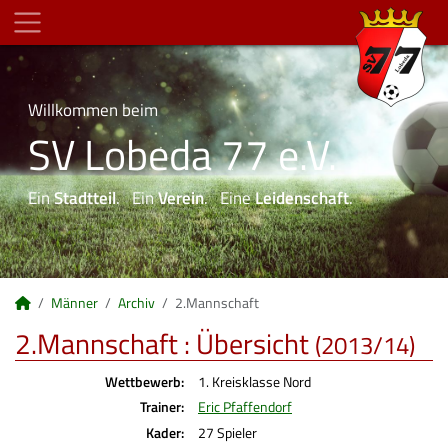
Willkommen beim
SV Lobeda 77 e.V.
Ein
Stadtteil
. Ein
Verein
. Eine
Leidenschaft
.
Männer
Archiv
2.Mannschaft
2.Mannschaft :
Übersicht
(2013/14)
Wettbewerb:
1. Kreisklasse Nord
Trainer:
Eric Pfaffendorf
Kader:
27 Spieler