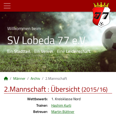
Willkommen beim
SV Lobeda 77 e.V.
Ein
Stadtteil
. Ein
Verein
. Eine
Leidenschaft
.
Männer
Archiv
2.Mannschaft
2.Mannschaft :
Übersicht
(2015/16)
Wettbewerb:
1. Kreisklasse Nord
Trainer:
Hashim Kurti
Betreuer:
Martin Büttner