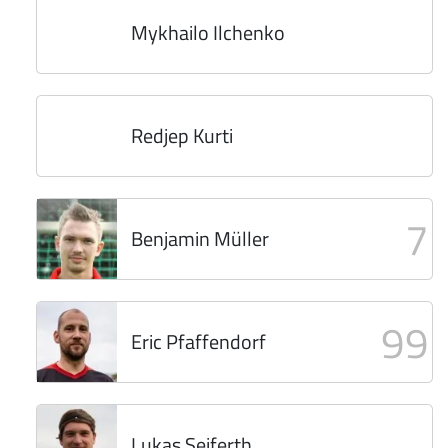
Mykhailo Ilchenko
Redjep Kurti
7
Benjamin Müller
99
Eric Pfaffendorf
Lukas Seiferth