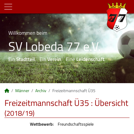
Willkommen beim
SV Lobeda 77 e.V.
Ein
Stadtteil
. Ein
Verein
. Eine
Leidenschaft
.
Männer
Archiv
Freizeitmannschaft Ü35
Freizeitmannschaft Ü35 :
Übersicht
(2018/19)
Wettbewerb:
Freundschaftsspiele