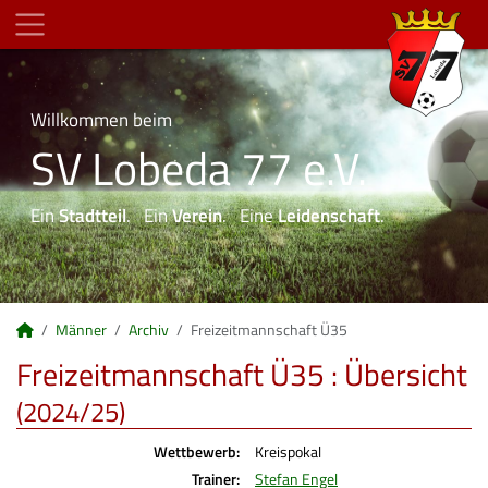
Willkommen beim
SV Lobeda 77 e.V.
Ein
Stadtteil
. Ein
Verein
. Eine
Leidenschaft
.
Männer
Archiv
Freizeitmannschaft Ü35
Freizeitmannschaft Ü35 :
Übersicht
(2024/25)
Wettbewerb:
Kreispokal
Trainer:
Stefan Engel