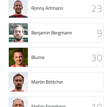
23
Ronny Artmann
9
Benjamin Bergmann
30
Blume
Martin Böttcher
19
Stefan Eisenberg