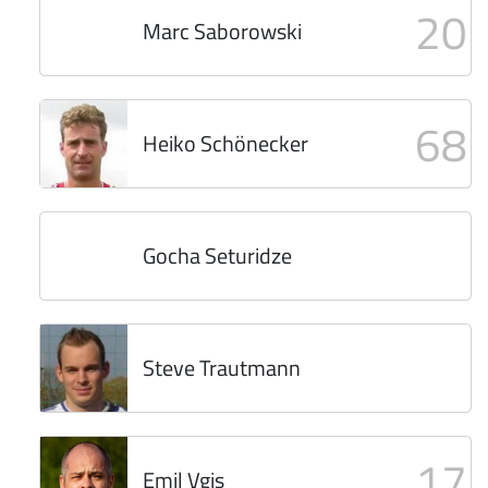
20
Marc Saborowski
68
Heiko Schönecker
Gocha Seturidze
Steve Trautmann
17
Emil Vgjs