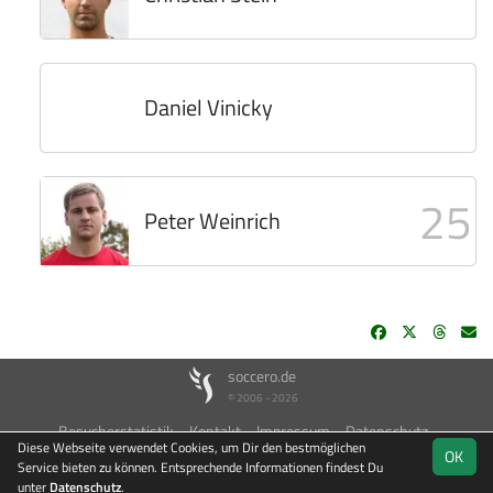
Daniel Vinicky
25
Peter Weinrich
soccero.de
© 2006 - 2026
Besucherstatistik
Kontakt
Impressum
Datenschutz
Diese Webseite verwendet Cookies, um Dir den bestmöglichen
OK
Service bieten zu können. Entsprechende Informationen findest Du
unter
Datenschutz
.