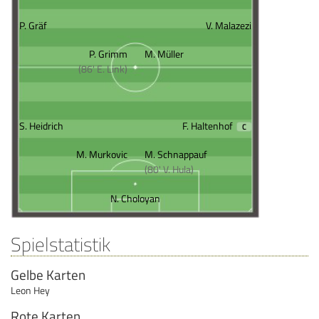
P. Gräf
V. Malazezi
P. Grimm
M. Müller
(86' E. Link)
S. Heidrich
F. Haltenhof
C
M. Murkovic
M. Schnappauf
(80' V. Hula)
N. Choloyan
Spielstatistik
Gelbe Karten
Leon Hey
Rote Karten