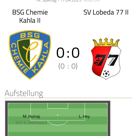
14. Spieltag - 17.04.2025
18:00 Uhr
BSG Chemie
SV Lobeda 77 II
Kahla II
0
:
0
(0
:
0)
Aufstellung
M. Humaj
L. Hey
(65' K. Witthauer)