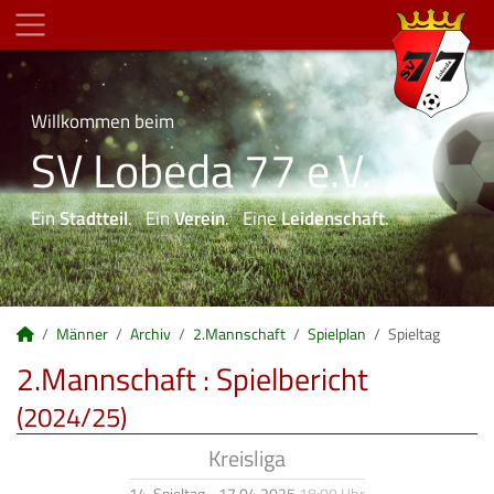
Willkommen beim
SV Lobeda 77 e.V.
Ein
Stadtteil
. Ein
Verein
. Eine
Leidenschaft
.
Männer
Archiv
2.Mannschaft
Spielplan
Spieltag
2.Mannschaft :
Spielbericht
(2024/25)
Kreisliga