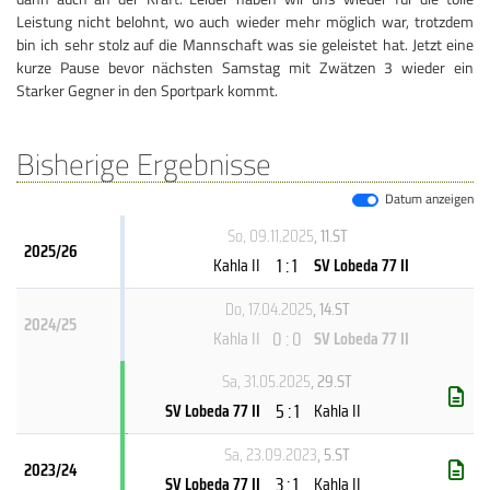
Leistung nicht belohnt, wo auch wieder mehr möglich war, trotzdem
bin ich sehr stolz auf die Mannschaft was sie geleistet hat. Jetzt eine
kurze Pause bevor nächsten Samstag mit Zwätzen 3 wieder ein
Starker Gegner in den Sportpark kommt.
Bisherige Ergebnisse
Datum anzeigen
So, 09.11.2025
, 11.ST
2025/26
1 : 1
Kahla II
SV Lobeda 77 II
Do, 17.04.2025
, 14.ST
2024/25
0 : 0
Kahla II
SV Lobeda 77 II
Sa, 31.05.2025
, 29.ST
5 : 1
SV Lobeda 77 II
Kahla II
Sa, 23.09.2023
, 5.ST
2023/24
3 : 1
SV Lobeda 77 II
Kahla II