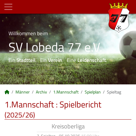
Willkommen beim
SV Lobeda 77 e.V.
Ein
Stadtteil
. Ein
Verein
. Eine
Leidenschaft
.
Männer
Archiv
1.Mannschaft
Spielplan
Spieltag
1.Mannschaft :
Spielbericht
(2025/26)
Kreisoberliga