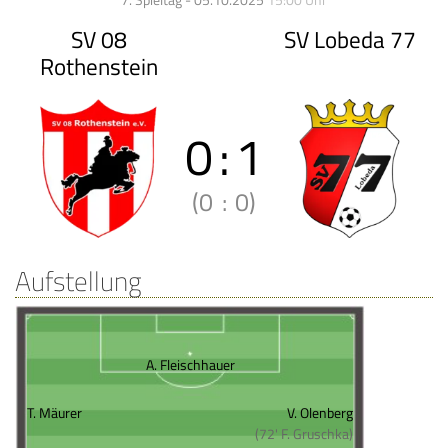
7. Spieltag - 05.10.2025
15:00 Uhr
SV 08
SV Lobeda 77
Rothenstein
0
:
1
(0
:
0)
Aufstellung
A. Fleischhauer
T. Mäurer
V. Olenberg
(72' F. Gruschka)