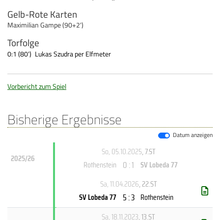
Gelb-Rote Karten
Maximilian Gampe (90+2')
Torfolge
0:1 (80')
Lukas Szudra per Elfmeter
Vorbericht zum Spiel
Bisherige Ergebnisse
Datum anzeigen
So, 05.10.2025
, 7.ST
2025/26
0 : 1
Rothenstein
SV Lobeda 77
Sa, 11.04.2026
, 22.ST
5 : 3
SV Lobeda 77
Rothenstein
Sa, 18.11.2023
, 13.ST