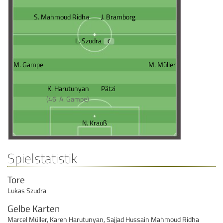
S. Mahmoud Ridha
J. Bramborg
L. Szudra
C
M. Gampe
M. Müller
K. Harutunyan
Pätzi
(46' A. Gampe)
N. Krauß
Spielstatistik
Tore
Lukas Szudra
Gelbe Karten
Marcel Müller
,
Karen Harutunyan
,
Sajjad Hussain Mahmoud Ridha