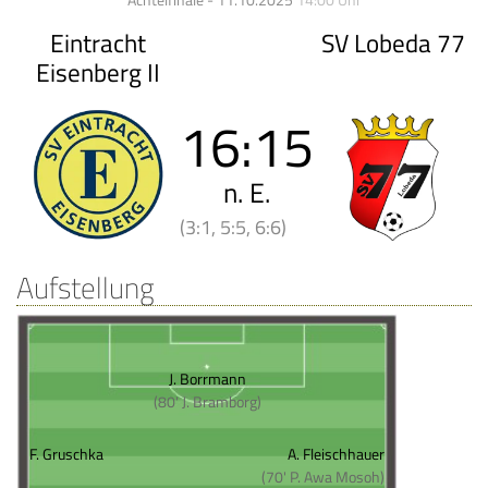
Achtelfinale - 11.10.2025
14:00 Uhr
Eintracht
SV Lobeda 77
Eisenberg II
16
:
15
n. E.
(3:1, 5:5, 6:6)
Aufstellung
J. Borrmann
(80' J. Bramborg)
F. Gruschka
A. Fleischhauer
(70' P. Awa Mosoh)