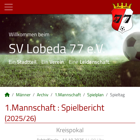
Willkommen beim
SV Lobeda 77 e.V.
Ein
Stadtteil
. Ein
Verein
. Eine
Leidenschaft
.
Männer
Archiv
1.Mannschaft
Spielplan
Spieltag
1.Mannschaft :
Spielbericht
(2025/26)
Kreispokal