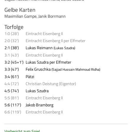
Gelbe Karten
Maximilian Gampe
,
Janik Borrmann
Torfolge
1:0 (28')
Eintracht Eisenberg II
2:0 (32')
Eintracht Eisenberg II per Elfmeter
2:1 (38')
Lukas Reimann
(Lukas Szudra)
3:1 (43')
Eintracht Eisenberg II
3:2 (45+1')
Lukas Szudra per Elfmeter
3:3 (47')
Felix Gruschka
(Sajjad Hussain Mahmoud Ridha)
3:4 (61')
Pätzi
4:4 (72')
Christian Deistung (Eigentor)
4:5 (74')
Lukas Szudra
5:5 (81')
Eintracht Eisenberg II
5:6 (117')
Jakob Bramborg
6:6 (119')
Eintracht Eisenberg II
Vorbericht zum Spiel