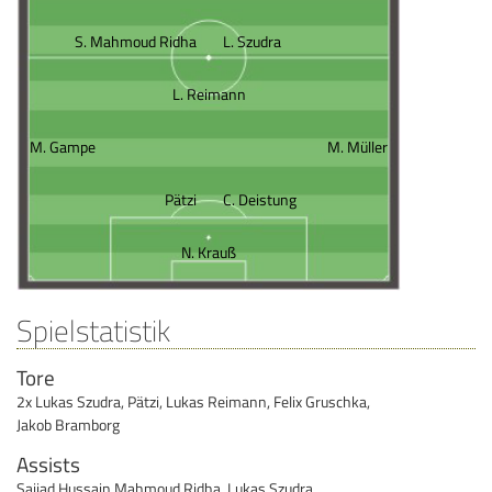
S. Mahmoud Ridha
L. Szudra
L. Reimann
M. Gampe
M. Müller
Pätzi
C. Deistung
N. Krauß
Spielstatistik
Tore
2x Lukas Szudra
,
Pätzi
,
Lukas Reimann
,
Felix Gruschka
,
Jakob Bramborg
Assists
Sajjad Hussain Mahmoud Ridha
,
Lukas Szudra