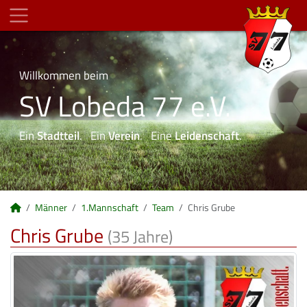
Willkommen beim
SV Lobeda 77 e.V.
Ein
Stadtteil
. Ein
Verein
. Eine
Leidenschaft
.
Männer
1.Mannschaft
Team
Chris Grube
Chris Grube
(35 Jahre)