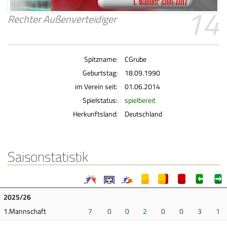
14
Rechter Außenverteidiger
Spitzname:
CGrube
Geburtstag:
18.09.1990
im Verein seit:
01.06.2014
Spielstatus:
spielbereit
Herkunftsland:
Deutschland
Saisonstatistik
2025/26
1.Mannschaft
7
0
0
2
0
0
3
1