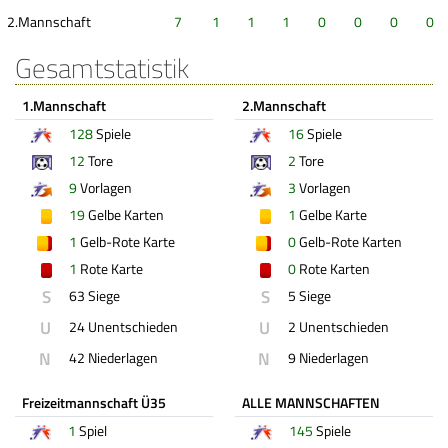
2.Mannschaft
7
1
1
1
0
0
0
0
Gesamtstatistik
1.Mannschaft
2.Mannschaft
128
Spiele
16
Spiele
12
Tore
2
Tore
9
Vorlagen
3
Vorlagen
19
Gelbe Karten
1
Gelbe Karte
1
Gelb-Rote Karte
0
Gelb-Rote Karten
1
Rote Karte
0
Rote Karten
S
S
63 Siege
5 Siege
U
U
24 Unentschieden
2 Unentschieden
N
N
42 Niederlagen
9 Niederlagen
Freizeitmannschaft Ü35
ALLE MANNSCHAFTEN
1
Spiel
145
Spiele