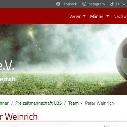
Facebook
Instagram
TikTok
Verein
Männer
Nachw
.V.
nschaft
.
nner
Freizeitmannschaft Ü35
Team
Peter Weinrich
r Weinrich