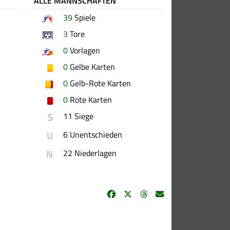
ALLE MANNSCHAFTEN
39
Spiele
3
Tore
0
Vorlagen
0
Gelbe Karten
0
Gelb-Rote Karten
0
Rote Karten
S
11 Siege
U
6 Unentschieden
N
22 Niederlagen