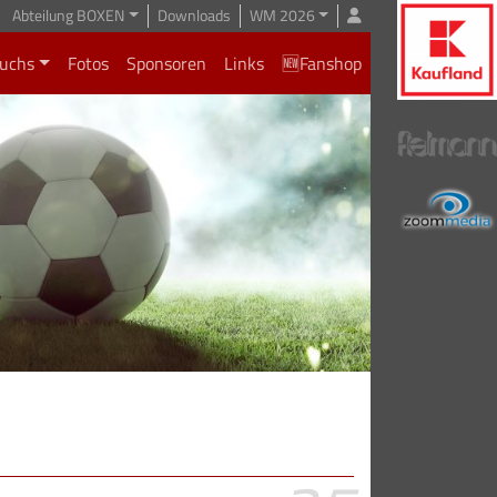
Abteilung BOXEN
Downloads
WM 2026
uchs
Fotos
Sponsoren
Links
🆕Fanshop