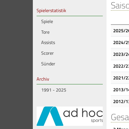
Saiso
Spielerstatistik
Spiele
2025/2
Tore
2024/2
Assists
Scorer
2023/2
Sünder
2022/2
2021/2
Archiv
2013/1
1991 - 2025
2012/1
Gesa