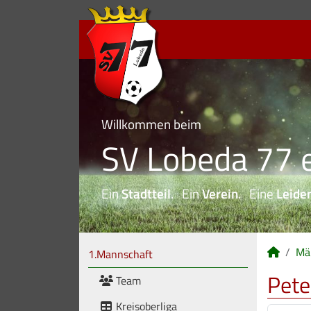
Willkommen beim
SV Lobeda 77 e
Ein
Stadtteil
. Ein
Verein
. Eine
Leide
Mä
1.Mannschaft
Pete
Team
Kreisoberliga