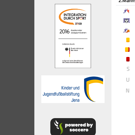
2.Mann
S
U
N