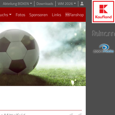
Abteilung BOXEN
Downloads
WM 2026
uchs
Fotos
Sponsoren
Links
🆕Fanshop