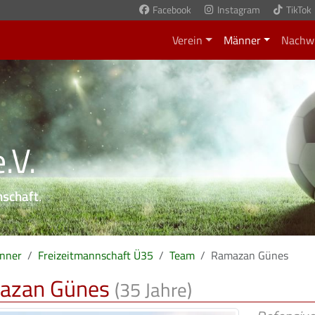
Facebook
Instagram
TikTok
Verein
Männer
Nachw
.V.
nschaft
.
nner
Freizeitmannschaft Ü35
Team
Ramazan Günes
azan Günes
(35 Jahre)