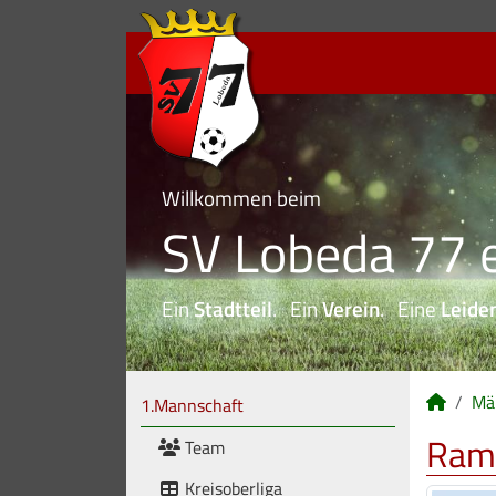
Willkommen beim
SV Lobeda 77 e
Ein
Stadtteil
. Ein
Verein
. Eine
Leide
Mä
1.Mannschaft
Ram
Team
Kreisoberliga