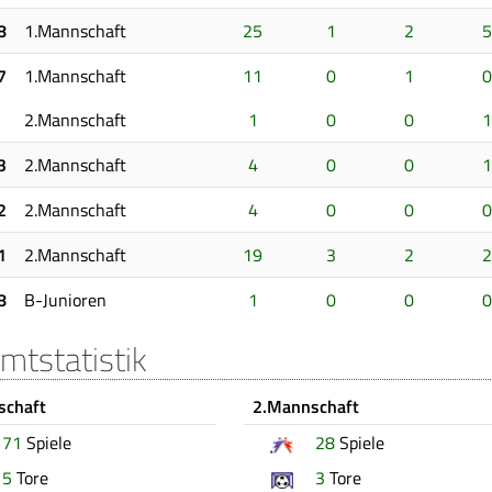
8
1.Mannschaft
25
1
2
5
7
1.Mannschaft
11
0
1
0
2.Mannschaft
1
0
0
1
3
2.Mannschaft
4
0
0
1
2
2.Mannschaft
4
0
0
0
1
2.Mannschaft
19
3
2
2
8
B-Junioren
1
0
0
0
mtstatistik
schaft
2.Mannschaft
71
Spiele
28
Spiele
5
Tore
3
Tore