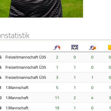
nstatistik
6
Freizeitmannschaft Ü35
2
0
0
0
5
Freizeitmannschaft Ü35
1
1
0
0
4
Freizeitmannschaft Ü35
3
1
1
0
1
1.Mannschaft
5
1
0
1
0
1.Mannschaft
11
2
4
3
9
1.Mannschaft
19
1
0
1