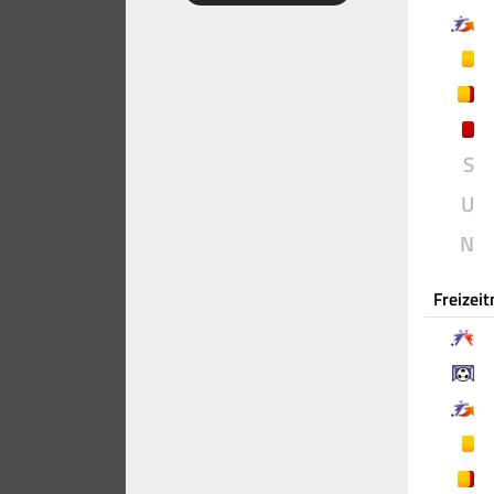
S
U
N
Freizei