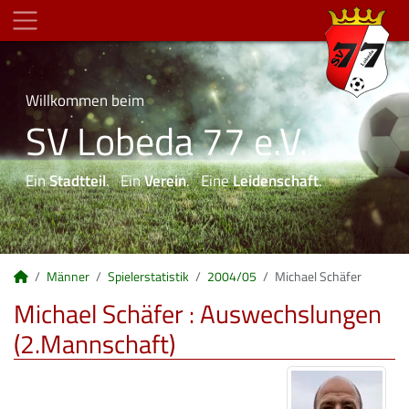
Willkommen beim
SV Lobeda 77 e.V.
Ein
Stadtteil
. Ein
Verein
. Eine
Leidenschaft
.
Männer
Spielerstatistik
2004/05
Michael Schäfer
Michael Schäfer : Auswechslungen
(2.Mannschaft)