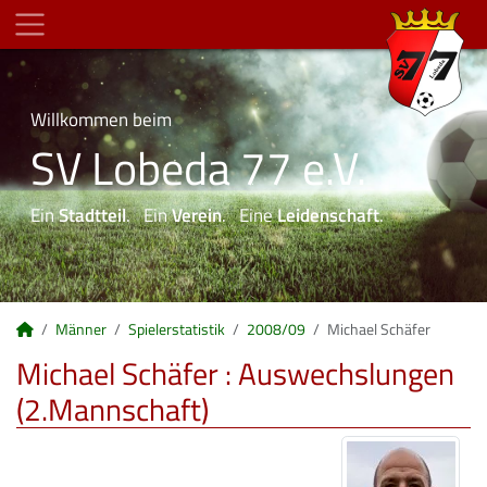
Willkommen beim
SV Lobeda 77 e.V.
Ein
Stadtteil
. Ein
Verein
. Eine
Leidenschaft
.
Männer
Spielerstatistik
2008/09
Michael Schäfer
Michael Schäfer : Auswechslungen
(2.Mannschaft)