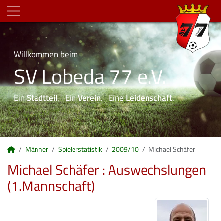
Willkommen beim
SV Lobeda 77 e.V.
Ein
Stadtteil
. Ein
Verein
. Eine
Leidenschaft
.
Männer
Spielerstatistik
2009/10
Michael Schäfer
Michael Schäfer : Auswechslungen
(1.Mannschaft)