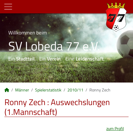
Willkommen beim
SV Lobeda 77 e.V.
Ein
Stadtteil
. Ein
Verein
. Eine
Leidenschaft
.
Männer
Spielerstatistik
2010/11
Ronny Zech
Ronny Zech : Auswechslungen
(1.Mannschaft)
zum Profil