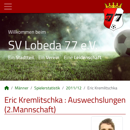
Willkommen beim
SV Lobeda 77 e.V.
Ein
Stadtteil
. Ein
Verein
. Eine
Leidenschaft
.
Männer
Spielerstatistik
2011/12
Eric Kremlitschka
Eric Kremlitschka : Auswechslungen
(2.Mannschaft)