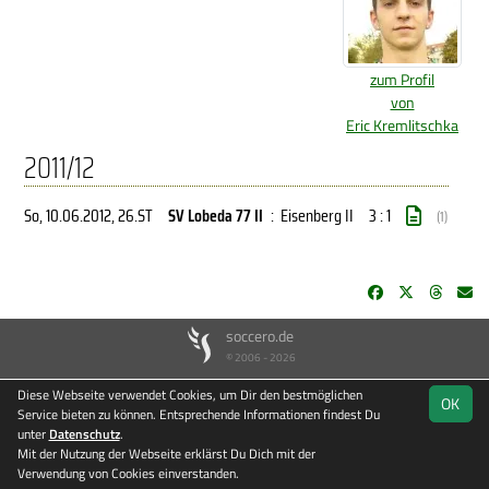
zum Profil
von
Eric Kremlitschka
2011/12
So, 10.06.2012
, 26.ST
SV Lobeda 77 II
:
Eisenberg II
3 : 1
(1)
soccero.de
© 2006 - 2026
Besucherstatistik
Kontakt
Impressum
Datenschutz
Diese Webseite verwendet Cookies, um Dir den bestmöglichen
OK
Service bieten zu können. Entsprechende Informationen findest Du
unter
Datenschutz
.
Mit der Nutzung der Webseite erklärst Du Dich mit der
Verwendung von Cookies einverstanden.