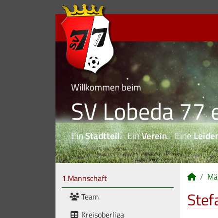
Willkommen beim
SV Lobeda 77 e
Ein
Stadtteil
. Ein
Verein
. Eine
Leide
Mä
1.Mannschaft
Stef
Team
Kreisoberliga