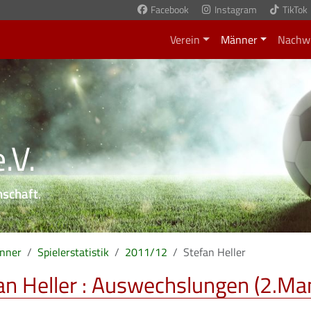
Facebook
Instagram
TikTok
Verein
Männer
Nachw
.V.
nschaft
.
nner
Spielerstatistik
2011/12
Stefan Heller
an Heller : Auswechslungen (2.Ma