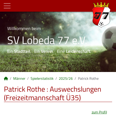
Willkommen beim
SV Lobeda 77 e.V.
Ein
Stadtteil
. Ein
Verein
. Eine
Leidenschaft
.
Männer
Spielerstatistik
2025/26
Patrick Rothe
Patrick Rothe : Auswechslungen
(Freizeitmannschaft Ü35)
zum Profil