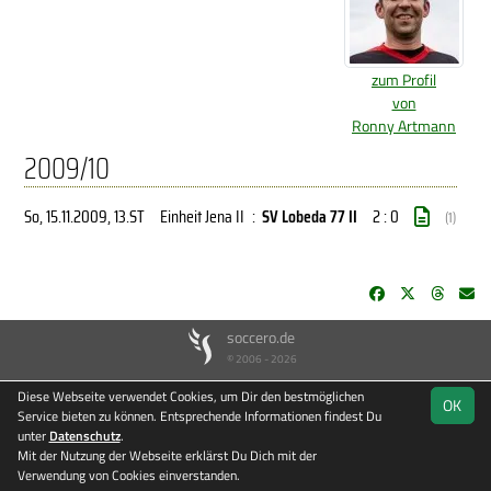
zum Profil
von
Ronny Artmann
2009/10
So, 15.11.2009
, 13.ST
Einheit Jena II
:
SV Lobeda 77 II
2 : 0
(1)
soccero.de
© 2006 - 2026
Besucherstatistik
Kontakt
Impressum
Datenschutz
Diese Webseite verwendet Cookies, um Dir den bestmöglichen
OK
Service bieten zu können. Entsprechende Informationen findest Du
unter
Datenschutz
.
Mit der Nutzung der Webseite erklärst Du Dich mit der
Verwendung von Cookies einverstanden.