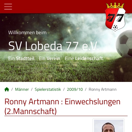
Willkommen beim
SV Lobeda 77 e.V.
Ein
Stadtteil
. Ein
Verein
. Eine
Leidenschaft
.
Männer
Spielerstatistik
2009/10
Ronny Artmann
Ronny Artmann : Einwechslungen
(2.Mannschaft)