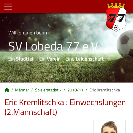
Willkommen beim
SV Lobeda 77 e.V.
Ein
Stadtteil
. Ein
Verein
. Eine
Leidenschaft
.
Männer
Spielerstatistik
2010/11
Eric Kremlitschka
Eric Kremlitschka : Einwechslungen
(2.Mannschaft)