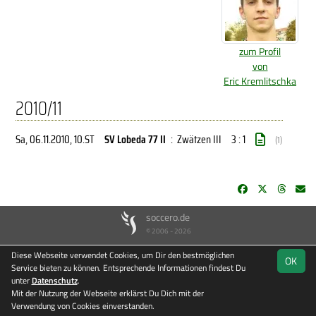
zum Profil
von
Eric Kremlitschka
2010/11
Sa, 06.11.2010
, 10.ST
SV Lobeda 77 II
:
Zwätzen III
3 : 1
(1)
soccero.de
© 2006 - 2026
Besucherstatistik
Kontakt
Impressum
Datenschutz
Diese Webseite verwendet Cookies, um Dir den bestmöglichen
OK
Service bieten zu können. Entsprechende Informationen findest Du
unter
Datenschutz
.
Mit der Nutzung der Webseite erklärst Du Dich mit der
Verwendung von Cookies einverstanden.