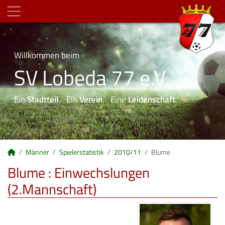
Willkommen beim
SV Lobeda 77 e.V.
Ein
Stadtteil
. Ein
Verein
. Eine
Leidenschaft
.
Männer
Spielerstatistik
2010/11
Blume
Blume : Einwechslungen
(2.Mannschaft)