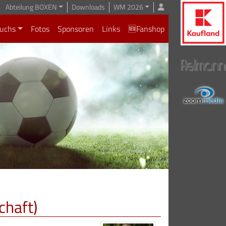
Abteilung BOXEN
Downloads
WM 2026
uchs
Fotos
Sponsoren
Links
🆕Fanshop
chaft)