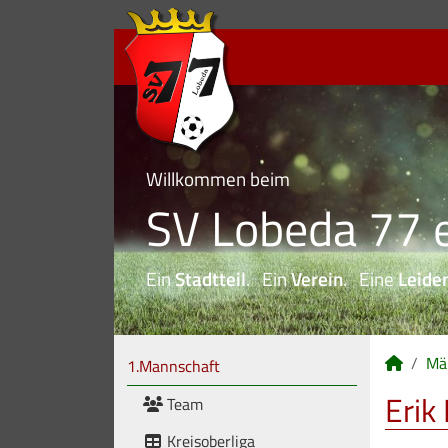
Willkommen beim
SV Lobeda 77 e
Ein
Stadtteil
. Ein
Verein
. Eine
Leide
Mä
1.Mannschaft
Erik
Team
Kreisoberliga