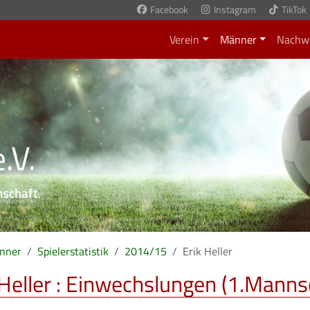
Facebook
Instagram
TikTok
Verein
Männer
Nachw
.V.
nschaft
.
nner
Spielerstatistik
2014/15
Erik Heller
 Heller : Einwechslungen (1.Manns