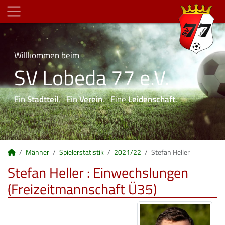
Willkommen beim
SV Lobeda 77 e.V.
Ein
Stadtteil
. Ein
Verein
. Eine
Leidenschaft
.
Männer
Spielerstatistik
2021/22
Stefan Heller
Stefan Heller : Einwechslungen
(Freizeitmannschaft Ü35)