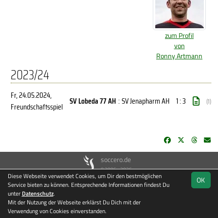
zum Profil
von
Ronny Artmann
2023/24
Fr, 24.05.2024
,
SV Lobeda 77 AH
:
SV Jenapharm AH
1 : 3
(1)
Freundschaftsspiel
soccero.de
© 2006 - 2026
Diese Webseite verwendet Cookies, um Dir den bestmöglichen
OK
Besucherstatistik
Kontakt
Impressum
Datenschutz
Service bieten zu können. Entsprechende Informationen findest Du
unter
Datenschutz
.
Mit der Nutzung der Webseite erklärst Du Dich mit der
Verwendung von Cookies einverstanden.