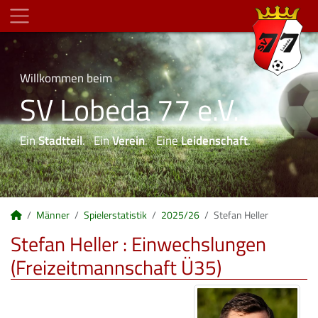
Willkommen beim
SV Lobeda 77 e.V.
Ein
Stadtteil
. Ein
Verein
. Eine
Leidenschaft
.
Männer
Spielerstatistik
2025/26
Stefan Heller
Stefan Heller : Einwechslungen
(Freizeitmannschaft Ü35)