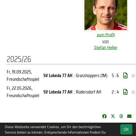
zum Profil
von
Stefan Heller
2025/26
Fr, 19.09.2025
,
SV Lobeda 77 AH
:
Grasshoppers (1M)
5 : 6
(1)
Freundschaftsspiel
Fr, 22.05.2026
,
SV Lobeda 77 AH
:
Rüdersdorf AH
2 : 4
(1)
Freundschaftsspiel
Diese Webseite verwendet Cookies, um Dir den bestmöglichen
soccero.de
OK
Service bieten zu können. Entsprechende Informationen findest Du
© 2006 - 2026