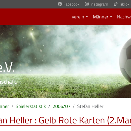
Facebook
Instagram
TikTok
Verein
Männer
Nachw
.V.
nschaft
.
nner
Spielerstatistik
2006/07
Stefan Heller
an Heller : Gelb Rote Karten (2.Ma