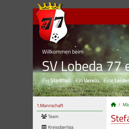
Willkommen beim
SV Lobeda 77 e
Ein
Stadtteil
. Ein
Verein
. Eine
Leide
Mä
1.Mannschaft
Stef
Team
Kreisoberliga