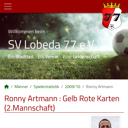
Willkommen beim
SV Lobeda 77 e.V.
Ein
Stadtteil
. Ein
Verein
. Eine
Leidenschaft
.
Männer
Spielerstatistik
2009/10
Ronny Artmann
Ronny Artmann : Gelb Rote Karten
(2.Mannschaft)