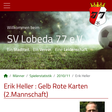
Willkommen beim
SV Lobeda 77 e.V.
Ein
Stadtteil
. Ein
Verein
. Eine
Leidenschaft
.
Männer
Spielerstatistik
2010/11
Erik Heller
Erik Heller : Gelb Rote Karten
(2.Mannschaft)