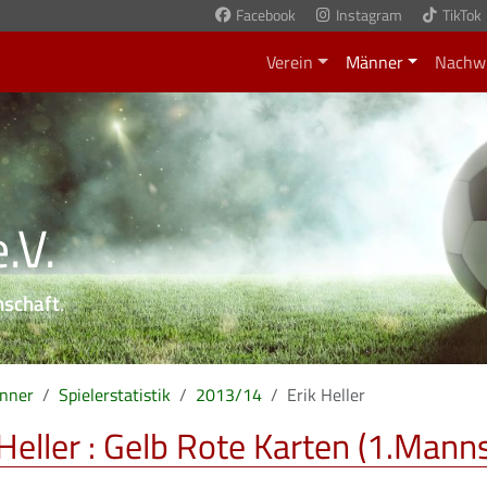
Facebook
Instagram
TikTok
Verein
Männer
Nachw
.V.
nschaft
.
nner
Spielerstatistik
2013/14
Erik Heller
 Heller : Gelb Rote Karten (1.Mann