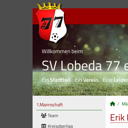
Willkommen beim
SV Lobeda 77 e
Ein
Stadtteil
. Ein
Verein
. Eine
Leide
Mä
1.Mannschaft
Erik
Team
Kreisoberliga