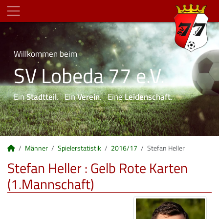
Willkommen beim
SV Lobeda 77 e.V.
Ein
Stadtteil
. Ein
Verein
. Eine
Leidenschaft
.
Männer
Spielerstatistik
2016/17
Stefan Heller
Stefan Heller : Gelb Rote Karten
(1.Mannschaft)