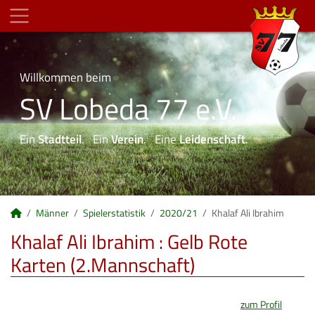
Willkommen beim
SV Lobeda 77 e.V.
Ein
Stadtteil
. Ein
Verein
. Eine
Leidenschaft
.
Männer
Spielerstatistik
2020/21
Khalaf Ali Ibrahim
Khalaf Ali Ibrahim : Gelb Rote
Karten (2.Mannschaft)
zum Profil