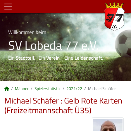
Willkommen beim
SV Lobeda 77 e.V.
Ein
Stadtteil
. Ein
Verein
. Eine
Leidenschaft
.
Männer
Spielerstatistik
2021/22
Michael Schäfer
Michael Schäfer : Gelb Rote Karten
(Freizeitmannschaft Ü35)