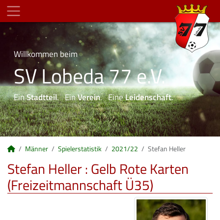
Willkommen beim
SV Lobeda 77 e.V.
Ein
Stadtteil
. Ein
Verein
. Eine
Leidenschaft
.
Männer
Spielerstatistik
2021/22
Stefan Heller
Stefan Heller : Gelb Rote Karten
(Freizeitmannschaft Ü35)