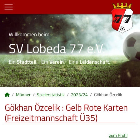
Willkommen beim
SV Lobeda 77 e.V.
Ein
Stadtteil
. Ein
Verein
. Eine
Leidenschaft
.
Männer
Spielerstatistik
2023/24
Gökhan Özcelik
Gökhan Özcelik : Gelb Rote Karten
(Freizeitmannschaft Ü35)
zum Profil